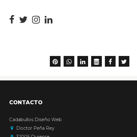
CONTACTO
Cadabullos Diseño Web
Doctor Peña Rey
32005
Ourense